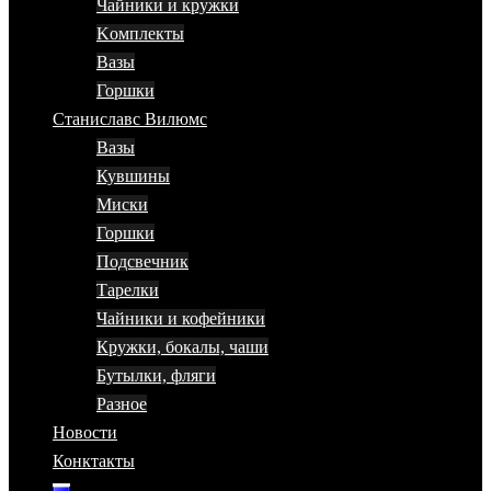
Чайники и кружки
Kомплекты
Вазы
Горшки
Станиславс Вилюмс
Вазы
Кувшины
Миски
Горшки
Подсвечник
Тарелки
Чайники и кофейники
Кружки, бокалы, чаши
Бутылки, фляги
Разное
Новости
Конктакты