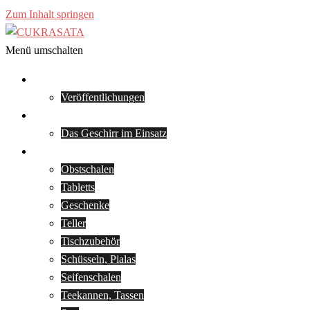
Zum Inhalt springen
Menü umschalten
Über uns
Veröffentlichungen
Die schwarze Keramik
Das Geschirr im Einsatz
Viola Anna Birina
Obstschalen
Tabletts
Geschenke
Teller
Tischzubehör
Schüsseln, Pialas
Seifenschalen
Teekannen, Tassen