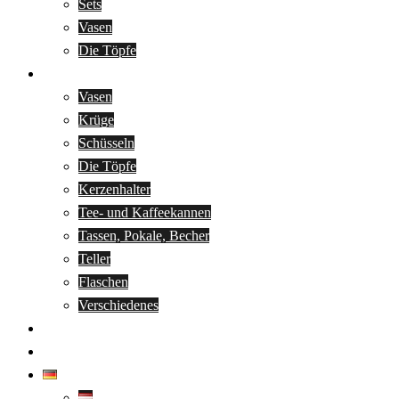
Sets
Vasen
Die Töpfe
Stanislavs Vilums
Vasen
Krüge
Schüsseln
Die Töpfe
Kerzenhalter
Tee- und Kaffeekannen
Tassen, Pokale, Becher
Teller
Flaschen
Verschiedenes
Aktuelles
Kontakte