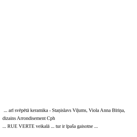
... arī svēpētā keramika - Staņislavs Viļums, Viola Anna Bīriņa,
dizains Arrondisement Cph
... RUE VERTE veikalā ... tur ir īpaša gaisotne ...