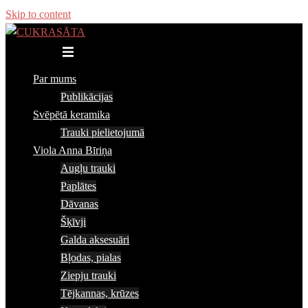
Skip to content
Toggle menu
Par mums
Publikācijas
Svēpētā keramika
Trauki pielietojumā
Viola Anna Bīriņa
Augļu trauki
Paplātes
Dāvanas
Šķīvji
Galda aksesuāri
Bļodas, pialas
Ziepju trauki
Tējkannas, krūzes