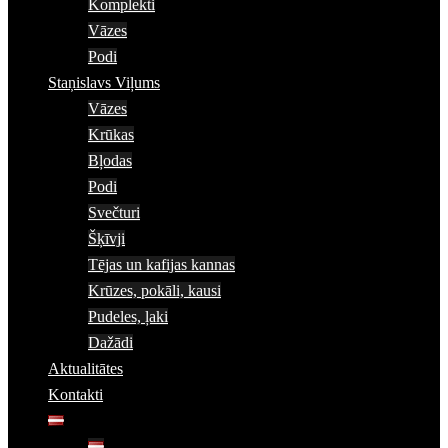
Komplekti
Vāzes
Podi
Staņislavs Viļums
Vāzes
Krūkas
Bļodas
Podi
Svečturi
Šķīvji
Tējas un kafijas kannas
Krūzes, pokāli, kausi
Pudeles, ļaki
Dažādi
Aktualitātes
Kontakti