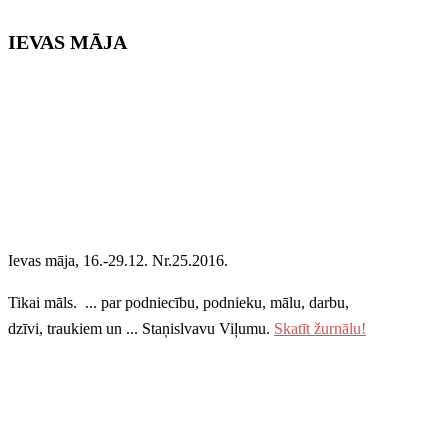
IEVAS MĀJA
Ievas māja, 16.-29.12. Nr.25.2016.
Tikai māls.
... par podniecību, podnieku, mālu, darbu,
dzīvi, traukiem un ... Staņislvavu Viļumu.
Skatīt žurnālu!