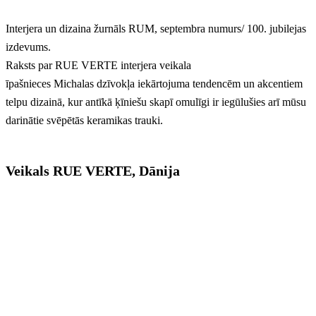
Interjera un dizaina žurnāls RUM, septembra numurs/ 100. jubilejas
izdevums.
Raksts par RUE VERTE interjera veikala
īpašnieces Michalas
dzīvokļa iekārtojuma tendencēm un akcentiem
telpu dizainā, kur antīkā ķīniešu skapī omulīgi ir iegūlušies arī mūsu
darinātie svēpētās keramikas trauki.
Veikals RUE VERTE, Dānija