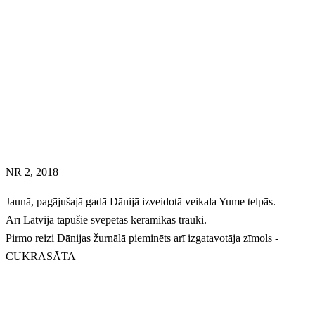
NR 2, 2018
Jaunā, pagājušajā gadā Dānijā izveidotā veikala Yume telpās.
Arī Latvijā tapušie svēpētās keramikas trauki.
Pirmo reizi Dānijas žurnālā pieminēts arī izgatavotāja zīmols -
CUKRASĀTA