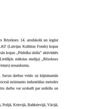
es Rēzeknes 14. arodskolā un iegūst
 LKF (Latvijas Kultūras Fonds) kopas
isās kopas „Pūdnīku skūla” aktivitātēs
Lietišķās mākslas studija) „Rēzeknes
eistars) nosaukumu.
ā. Savus darbus veido uz kājminamās
rocesā neizmanto industriālas metodes
tru darbu var uzskatīt par unikālu un
 Polijā, Krievijā, Baltkrievijā, Vācijā,