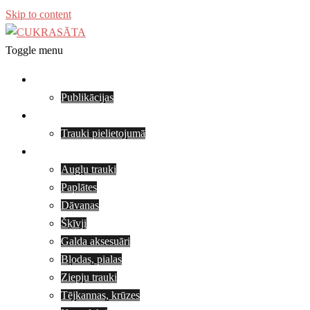
Skip to content
Toggle menu
Par mums
Publikācijas
Svēpētā keramika
Trauki pielietojumā
Viola Anna Bīriņa
Augļu trauki
Paplātes
Dāvanas
Šķīvji
Galda aksesuāri
Bļodas, pialas
Ziepju trauki
Tējkannas, krūzes