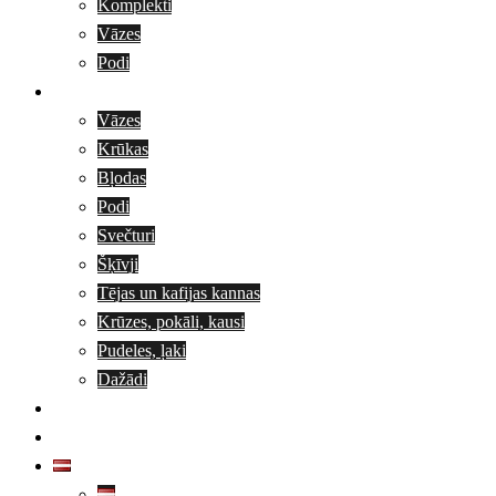
Komplekti
Vāzes
Podi
Staņislavs Viļums
Vāzes
Krūkas
Bļodas
Podi
Svečturi
Šķīvji
Tējas un kafijas kannas
Krūzes, pokāli, kausi
Pudeles, ļaki
Dažādi
Aktualitātes
Kontakti