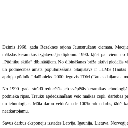
Dzimis 1968. gadā Rēzeknes rajona Jaunstrūžānu ciematā. Mācīji
mākslas keramikas izgatavotāja diplomu. 1990. kļūst par vienu no
„Pūdnīku skūla” dibinātājiem. No dibināšanas brīža aktīvi piedalās v
un podniecības amata popularizēšanā. Staņislavs ir TLMS (Tautas 
apriņķa pūdnīki” dalībnieks. 2000. ieguvis TDM (Tautas daiļamata m
No 1990. gada strādā reducētās jeb svēpētās keramikas tehnoloģij
podnieka ripas. Trauku apdedzināšanu veic malkas ceplī, darbības p
un tehnoloģijas. Māla darbu veidošana ir 100% roku darbs, tādēļ ka
neatkārtojamu.
Savus darbus eksponējis izstādēs Latvijā, Igaunijā, Lietuvā, Norvēģijā,